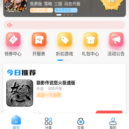
免费版
策略
三国
动态开服
每日 648 通宝券
每日签到送 648 黄金券

领券中心
开服表
折扣游戏
礼包中心
活动公告
今日
推荐
狼影传说怒火极速版
动态开服
传奇
进游一千路费
三职业神器打金

领取福利
首页
分类
交易
我的